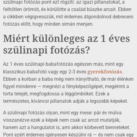
szülinapi fotózás pont ezt rögzíti: az igazi pillanatokat, a
felhőtlen örömöt, és körülötte a család büszke arcait. Ebben
a cikkben végigvesszük, mit érdemes átgondolnod debreceni
fotózás előtt, hogy minden simán menjen.
Miért különleges az 1 éves
szülinapi fotózás?
Az 1 éves szülinapi babafotózás egészen más, mint egy
gyerekfotózás
klasszikus babafotó vagy egy 2-3 éves
.
Ebben a korban a baba még nem irányítható, de már élénken
figyel mindenre — megnézi a fényképezőgépet, megérinti a
torta tetejét, megfogdossa a léggömböket. Ezek a
természetes, kíváncsi pillanatok adják a legszebb képeket.
A szülinapi fotózás olyan, mint egy mese: pár év múlva
visszanézve ezek a képek nem csak az arcot mutatják,
hanem azt a hangulatot is, ami akkor körbevett benneteket.
Pont ezért érdemes igényesen készülni rá — és nem csak egy