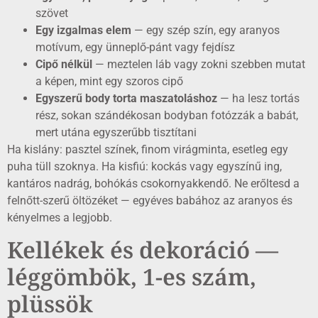
szövet
Egy izgalmas elem
— egy szép szín, egy aranyos
motívum, egy ünneplő-pánt vagy fejdísz
Cipő nélkül
— meztelen láb vagy zokni szebben mutat
a képen, mint egy szoros cipő
Egyszerű body torta maszatoláshoz
— ha lesz tortás
rész, sokan szándékosan bodyban fotózzák a babát,
mert utána egyszerűbb tisztítani
Ha kislány: pasztel színek, finom virágminta, esetleg egy
puha tüll szoknya. Ha kisfiú: kockás vagy egyszínű ing,
kantáros nadrág, bohókás csokornyakkendő. Ne erőltesd a
felnőtt-szerű öltözéket — egyéves babához az aranyos és
kényelmes a legjobb.
Kellékek és dekoráció —
léggömbök, 1-es szám,
plüssök