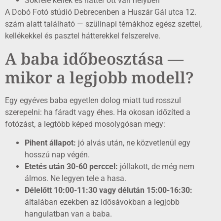
Sokféle kellék és háttér ott van helyben
A Dobó Fotó stúdió Debrecenben a Huszár Gál utca 12.
szám alatt található — szülinapi témákhoz egész szettel,
kellékekkel és pasztel hátterekkel felszerelve.
A baba időbeosztása —
mikor a legjobb modell?
Egy egyéves baba egyetlen dolog miatt tud rosszul
szerepelni: ha fáradt vagy éhes. Ha okosan időzíted a
fotózást, a legtöbb képed mosolygósan megy:
Pihent állapot:
jó alvás után, ne közvetlenül egy
hosszú nap végén.
Etetés után 30-60 perccel:
jóllakott, de még nem
álmos. Ne legyen tele a hasa.
Délelőtt 10:00-11:30 vagy délután 15:00-16:30:
általában ezekben az idősávokban a legjobb
hangulatban van a baba.