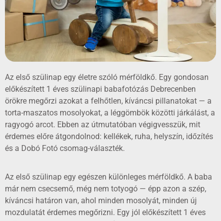
Az első szülinap egy életre szóló mérföldkő. Egy gondosan
előkészített 1 éves szülinapi babafotózás Debrecenben
örökre megőrzi azokat a felhőtlen, kíváncsi pillanatokat — a
torta-maszatos mosolyokat, a léggömbök közötti járkálást, a
ragyogó arcot. Ebben az útmutatóban végigvesszük, mit
érdemes előre átgondolnod: kellékek, ruha, helyszín, időzítés
és a Dobó Fotó csomag-választék.
Az első szülinap egy egészen különleges mérföldkő. A baba
már nem csecsemő, még nem totyogó — épp azon a szép,
kíváncsi határon van, ahol minden mosolyát, minden új
mozdulatát érdemes megőrizni. Egy jól előkészített 1 éves