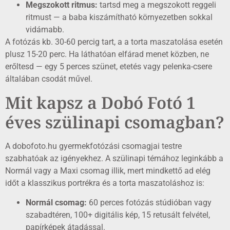
Megszokott ritmus:
tartsd meg a megszokott reggeli
ritmust — a baba kiszámítható környezetben sokkal
vidámabb.
A fotózás kb. 30-60 percig tart, a a torta maszatolása esetén
plusz 15-20 perc. Ha láthatóan elfárad menet közben, ne
erőltesd — egy 5 perces szünet, etetés vagy pelenka-csere
általában csodát művel.
Mit kapsz a Dobó Fotó 1
éves szülinapi csomagban?
A dobofoto.hu gyermekfotózási csomagjai testre
szabhatóak az igényekhez. A szülinapi témához leginkább a
Normál vagy a Maxi csomag illik, mert mindkettő ad elég
időt a klasszikus portrékra és a torta maszatoláshoz is:
Normál csomag:
60 perces fotózás stúdióban vagy
szabadtéren, 100+ digitális kép, 15 retusált felvétel,
papírképek átadással.