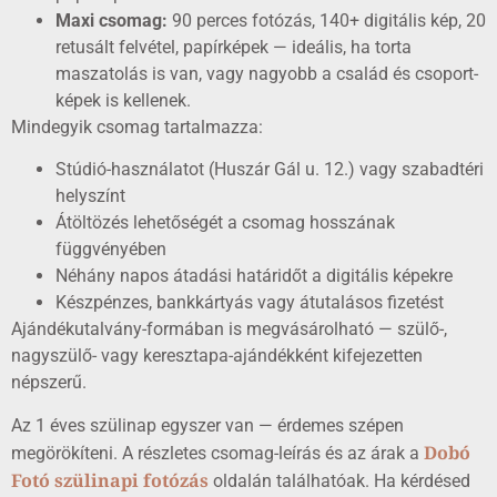
Maxi csomag:
90 perces fotózás, 140+ digitális kép, 20
retusált felvétel, papírképek — ideális, ha torta
maszatolás is van, vagy nagyobb a család és csoport-
képek is kellenek.
Mindegyik csomag tartalmazza:
Stúdió-használatot (Huszár Gál u. 12.) vagy szabadtéri
helyszínt
Átöltözés lehetőségét a csomag hosszának
függvényében
Néhány napos átadási határidőt a digitális képekre
Készpénzes, bankkártyás vagy átutalásos fizetést
Ajándékutalvány-formában is megvásárolható — szülő-,
nagyszülő- vagy keresztapa-ajándékként kifejezetten
népszerű.
Az 1 éves szülinap egyszer van — érdemes szépen
Dobó
megörökíteni. A részletes csomag-leírás és az árak a
Fotó szülinapi fotózás
oldalán találhatóak. Ha kérdésed