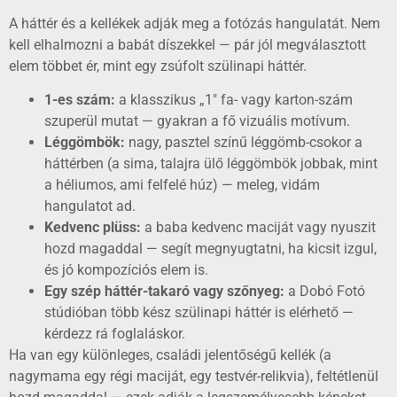
A háttér és a kellékek adják meg a fotózás hangulatát. Nem
kell elhalmozni a babát díszekkel — pár jól megválasztott
elem többet ér, mint egy zsúfolt szülinapi háttér.
1-es szám:
a klasszikus „1″ fa- vagy karton-szám
szuperül mutat — gyakran a fő vizuális motívum.
Léggömbök:
nagy, pasztel színű léggömb-csokor a
háttérben (a sima, talajra ülő léggömbök jobbak, mint
a héliumos, ami felfelé húz) — meleg, vidám
hangulatot ad.
Kedvenc plüss:
a baba kedvenc maciját vagy nyuszit
hozd magaddal — segít megnyugtatni, ha kicsit izgul,
és jó kompozíciós elem is.
Egy szép háttér-takaró vagy szőnyeg:
a Dobó Fotó
stúdióban több kész szülinapi háttér is elérhető —
kérdezz rá foglaláskor.
Ha van egy különleges, családi jelentőségű kellék (a
nagymama egy régi maciját, egy testvér-relikvia), feltétlenül