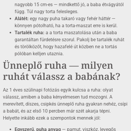
nagyobb 15 cm-es — mindkettő jó, a baba étvágyától
függ. Túl nagy torta felesleges.
Alátét:
egy nagy puha takaró vagy fehér háttér —
könnyen pótolható, ha a torta-maszat erre is kerül.
Tartalék ruha:
a a torta maszatolása után a baba
garantáltan fürdetésre szorul. Pakolj be tartalék ruhát
és törölközőt, hogy hazafelé út közben ne a tortás
pólóban kelljen utaznia.
Ünneplő ruha — milyen
ruhát válassz a babának?
Az 1 éves szülinapi fotózás egyik kulcsa a ruha: olyat
válassz, amiben a baba kényelmesen tud mozogni. A
merevített, díszes, csipkés ünneplő ruha gyakran nehéz, csípi
a babát, és az első 10 percben már szét akarja tépni.
Helyette inkább ezek a szempontok mennek jól:
Egyszerű, puha anyag
— pamut, viszkóz, levegős