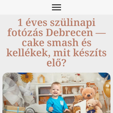
1 éves szülinapi
fotózás Debrecen —
cake smash és
kellékek, mit készíts
elő?