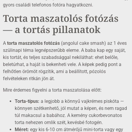
gyors családi telefonos fotóra hagyatkozni.
Torta maszatolós fotózás
— a tortás pillanatok
A
torta maszatolós fotózás
(angolul cake smash) az 1 éves
szülinapi téma legnépszerűbb eleme. A baba kap egy saját,
kis tortát, és teljes szabadsággal nekiláthat: ehet belőle,
beletúrhat, a haját is bekenheti vele. A képek pedig pont a
felhőtlen örömöt rögzítik, ami a beállított, pózolós
felvételeken ritkán jön át.
Mire érdemes figyelni a torta maszatolása előtt:
Torta-típus:
a legjobb a könnyű vajkrémes piskóta —
könnyen szétkenhető, jól mutat a képen, és nem ragad
túl makacsul a babához. A kemény cukorbevonatos
torta nehezen omlik szét, kevésbé fotogén.
Méret:
egy kis 6-10 cm átmérőjű mini-torta vagy egy