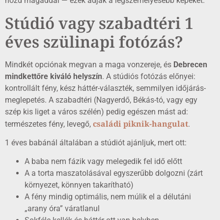
hozd magaddal — ezek adják a legszemélyesebb képeket.
Stúdió vagy szabadtéri 1
éves szülinapi fotózás?
Mindkét opciónak megvan a maga vonzereje, és
Debrecen
mindkettőre kiváló helyszín
. A stúdiós fotózás előnyei:
kontrollált fény, kész háttér-választék, semmilyen időjárás-
meglepetés. A szabadtéri (Nagyerdő, Békás-tó, vagy egy
szép kis liget a város szélén) pedig egészen mást ad:
családi piknik-hangulat
természetes fény, levegő,
.
1 éves babánál általában a stúdiót ajánljuk, mert ott:
A baba nem fázik vagy melegedik fel idő előtt
A a torta maszatolásával egyszerűbb dolgozni (zárt
környezet, könnyen takarítható)
A fény mindig optimális, nem múlik el a délutáni
„arany óra” váratlanul