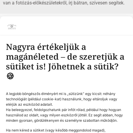
van a fotózás-előkészületekről, írj bátran, szívesen segítek.
KÖVESS OLDALAIMON
Nagyra értékeljük a
magánéleted – de szeretjük a
Adatvédelmi nyilatkozat
Impresszum
|
sütiket is! Jöhetnek a sütik?
© Minden jog fenntratva! 2025
🍪
Dobó Imre
Készítette:
GYORS LINKEK
A legjobb böngészős élményért mi is „sütizünk” egy kicsit: néhány
technológiát (például cookie-kat) használunk, hogy eltároljuk vagy
Kezdőlap
elérjük az eszközöd adatait.
Munkáim
Ha beleegyezel, feldolgozhatunk pár infót rólad, például hogy hogyan
Szolgáltatásaim
használod az oldalt, vagy milyen eszközről jöttél. Ez segít abban, hogy
minden gyorsan, gördülékenyen és személyre szabottan működjön.
Ajándékutalvány
Kapcsolat
Ha nem kéred a sütiket (vagy később meggondolod magad),