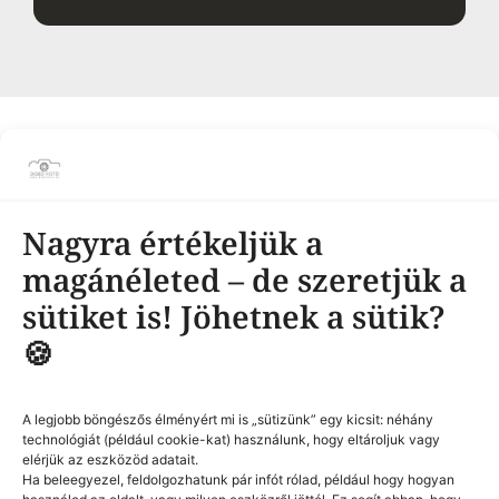
KÖVESS OLDALAIMON
Nagyra értékeljük a
Adatvédelmi nyilatkozat
Impresszum
|
magánéleted – de szeretjük a
© Minden jog fenntratva! 2026
sütiket is! Jöhetnek a sütik?
🍪
Dobó Imre
Készítette:
GYORS LINKEK
Kezdőlap
A legjobb böngészős élményért mi is „sütizünk” egy kicsit: néhány
technológiát (például cookie-kat) használunk, hogy eltároljuk vagy
Munkáim
elérjük az eszközöd adatait.
Szolgáltatásaim
Ha beleegyezel, feldolgozhatunk pár infót rólad, például hogy hogyan