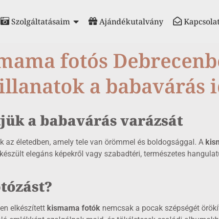
Szolgáltatásaim
Ajándékutalvány
Kapcsola
mama fotós Debrecenb
pillanatok a babavárás 
jük a babavárás varázsát
k az életedben, amely tele van örömmel és boldogsággal. A
kis
észült elegáns képekről vagy szabadtéri, természetes hangulat
tózást?
en elkészített
kismama fotók
nemcsak a pocak szépségét örökíti