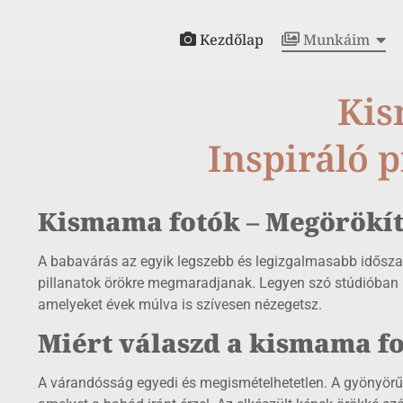
Kezdőlap
Munkáim
Kis
Inspiráló 
Kismama fotók – Megörökít
A babavárás az egyik legszebb és legizgalmasabb idősza
pillanatok örökre megmaradjanak. Legyen szó stúdióban k
amelyeket évek múlva is szívesen nézegetsz.
Miért válaszd a kismama fo
A várandósság egyedi és megismételhetetlen. A gyönyörű