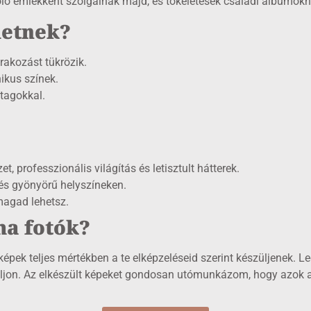
zóló emlékként szolgálnak majd, és tökéletesek családi albumokh
hetnek?
rakozást tükrözik.
ikus színek.
dtagokkal.
.
t, professzionális világítás és letisztult hátterek.
és gyönyörű helyszíneken.
magad lehetsz.
ma fotók?
pek teljes mértékben a te elképzeléseid szerint készüljenek. Leg
jon. Az elkészült képeket gondosan utómunkázom, hogy azok a 