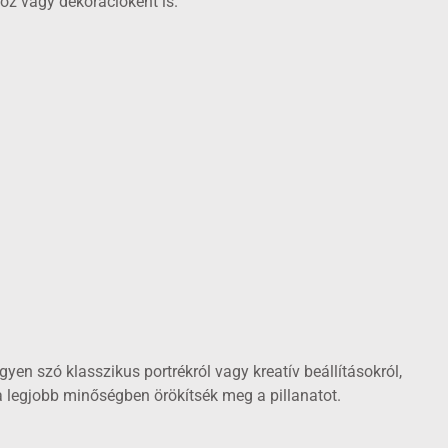
oz vagy dekorációként is.
yen szó klasszikus portrékról vagy kreatív beállításokról,
legjobb minőségben örökítsék meg a pillanatot.