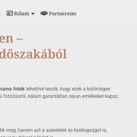
t
Rólam
Partnereim
en –
időszakából
mama fotók
lehetővé teszik, hogy ezek a különleges
ú fotózásról, nálam garantáltan olyan emlékeket kapsz,
k meg, hanem azt a szeretetet és boldogságot is,