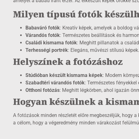
amelyet a babád iránt érzel. Az elkészült képek örökké s
Milyen típusú fotók készül
Babaváró fotók
: Kreatív képek, amelyek a boldog vá
Várandós fotók
: Természetes beállítások és harmon
Családi kismama fotók
: Meghitt pillanatok a csalá
Terhességi portrék
: Elegáns, művészi stílusú képek
Helyszínek a fotózáshoz
Stúdióban készült kismama képek
: Modern környeze
Szabadtéri várandós fotók
: Természetes fényekkel 
Otthoni fotózás
: Meghitt légkörben, ahol igazán ön
Hogyan készülnek a kisma
A fotózások minden részletét előre megbeszéljük, hogy a ké
a célom, hogy a végeredmény minden várakozást felülmúl