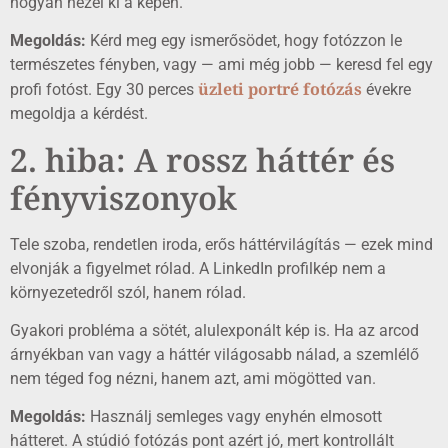
hogyan nézel ki a képen.
Megoldás:
Kérd meg egy ismerősödet, hogy fotózzon le
természetes fényben, vagy — ami még jobb — keresd fel egy
üzleti portré fotózás
profi fotóst. Egy 30 perces
évekre
megoldja a kérdést.
2. hiba: A rossz háttér és
fényviszonyok
Tele szoba, rendetlen iroda, erős háttérvilágítás — ezek mind
elvonják a figyelmet rólad. A LinkedIn profilkép nem a
környezetedről szól, hanem rólad.
Gyakori probléma a sötét, alulexponált kép is. Ha az arcod
árnyékban van vagy a háttér világosabb nálad, a szemlélő
nem téged fog nézni, hanem azt, ami mögötted van.
Megoldás:
Használj semleges vagy enyhén elmosott
hátteret. A stúdió fotózás pont azért jó, mert kontrollált