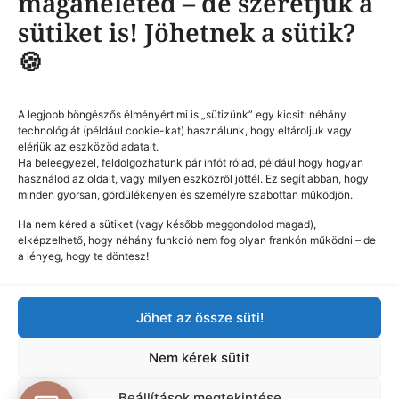
magánéleted – de szeretjük a
Adatvédelmi nyilatkozat
Impresszum
|
sütiket is! Jöhetnek a sütik?
© Minden jog fenntratva! 2025
🍪
Dobó Imre
Készítette:
GYORS LINKEK
A legjobb böngészős élményért mi is „sütizünk” egy kicsit: néhány
technológiát (például cookie-kat) használunk, hogy eltároljuk vagy
Kezdőlap
elérjük az eszközöd adatait.
Munkáim
Ha beleegyezel, feldolgozhatunk pár infót rólad, például hogy hogyan
Szolgáltatásaim
használod az oldalt, vagy milyen eszközről jöttél. Ez segít abban, hogy
minden gyorsan, gördülékenyen és személyre szabottan működjön.
Ajándékutalvány
Kapcsolat
Ha nem kéred a sütiket (vagy később meggondolod magad),
elképzelhető, hogy néhány funkció nem fog olyan frankón működni – de
Rólam
a lényeg, hogy te döntesz!
Partnereim
HASZNOS LINKEK
www.doboimre.hu
Jöhet az össze süti!
www.selfiefoto.hu
Nem kérek sütit
www.kepesbolt.hu
Beállítások megtekintése