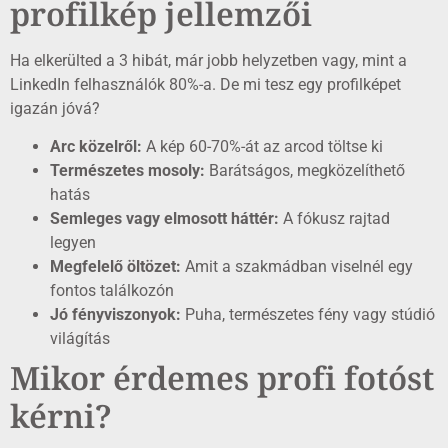
profilkép jellemzői
Ha elkerülted a 3 hibát, már jobb helyzetben vagy, mint a
LinkedIn felhasználók 80%-a. De mi tesz egy profilképet
igazán jóvá?
Arc közelről:
A kép 60-70%-át az arcod töltse ki
Természetes mosoly:
Barátságos, megközelíthető
hatás
Semleges vagy elmosott háttér:
A fókusz rajtad
legyen
Megfelelő öltözet:
Amit a szakmádban viselnél egy
fontos találkozón
Jó fényviszonyok:
Puha, természetes fény vagy stúdió
világítás
Mikor érdemes profi fotóst
kérni?