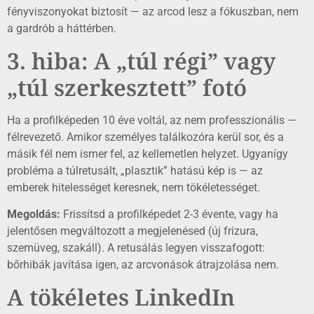
fényviszonyokat biztosít — az arcod lesz a fókuszban, nem
a gardrób a háttérben.
3. hiba: A „túl régi” vagy
„túl szerkesztett” fotó
Ha a profilképeden 10 éve voltál, az nem professzionális —
félrevezető. Amikor személyes találkozóra kerül sor, és a
másik fél nem ismer fel, az kellemetlen helyzet. Ugyanígy
probléma a túlretusált, „plasztik” hatású kép is — az
emberek hitelességet keresnek, nem tökéletességet.
Megoldás:
Frissítsd a profilképedet 2-3 évente, vagy ha
jelentősen megváltozott a megjelenésed (új frizura,
szemüveg, szakáll). A retusálás legyen visszafogott:
bőrhibák javítása igen, az arcvonások átrajzolása nem.
A tökéletes LinkedIn