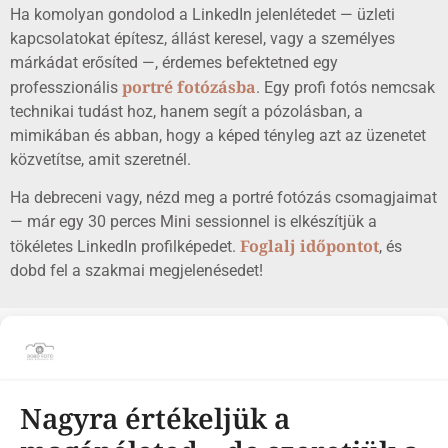
Ha komolyan gondolod a LinkedIn jelenlétedet — üzleti
kapcsolatokat építesz, állást keresel, vagy a személyes
márkádat erősíted —, érdemes befektetned egy
portré fotózásba
professzionális
. Egy profi fotós nemcsak
technikai tudást hoz, hanem segít a pózolásban, a
mimikában és abban, hogy a képed tényleg azt az üzenetet
közvetítse, amit szeretnél.
Ha debreceni vagy, nézd meg a portré fotózás csomagjaimat
— már egy 30 perces Mini sessionnel is elkészítjük a
Foglalj időpontot
tökéletes LinkedIn profilképedet.
, és
dobd fel a szakmai megjelenésedet!
KÖVESS OLDALAIMON
Nagyra értékeljük a