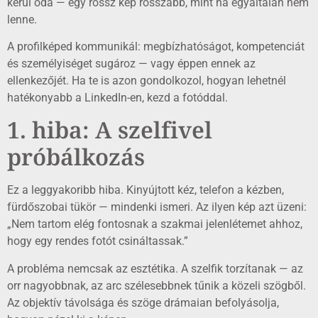
kerül oda — egy rossz kép rosszabb, mint ha egyáltalán nem
lenne.
A profilképed kommunikál: megbízhatóságot, kompetenciát
és személyiséget sugároz — vagy éppen ennek az
ellenkezőjét. Ha te is azon gondolkozol, hogyan lehetnél
hatékonyabb a LinkedIn-en, kezd a fotóddal.
1. hiba: A szelfivel
próbálkozás
Ez a leggyakoribb hiba. Kinyújtott kéz, telefon a kézben,
fürdőszobai tükör — mindenki ismeri. Az ilyen kép azt üzeni:
„Nem tartom elég fontosnak a szakmai jelenlétemet ahhoz,
hogy egy rendes fotót csináltassak.”
A probléma nemcsak az esztétika. A szelfik torzítanak — az
orr nagyobbnak, az arc szélesebbnek tűnik a közeli szögből.
Az objektív távolsága és szöge drámaian befolyásolja,