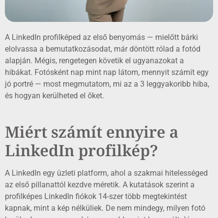
A LinkedIn profilképed az első benyomás — mielőtt bárki
elolvassa a bemutatkozásodat, már döntött rólad a fotód
alapján. Mégis, rengetegen követik el ugyanazokat a
hibákat. Fotósként nap mint nap látom, mennyit számít egy
jó portré — most megmutatom, mi az a 3 leggyakoribb hiba,
és hogyan kerülheted el őket.
Miért számít ennyire a
LinkedIn profilkép?
A LinkedIn egy üzleti platform, ahol a szakmai hitelességed
az első pillanattól kezdve méretik. A kutatások szerint a
profilképes LinkedIn fiókok 14-szer több megtekintést
kapnak, mint a kép nélküliek. De nem mindegy, milyen fotó